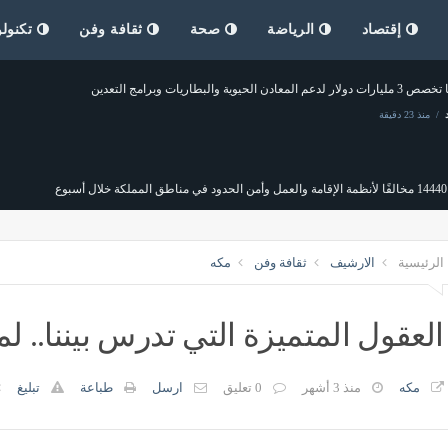
إقتصاد
الرياضة
صحة
ثقافة وفن
تكنولو
لدعم المعادن الحيوية والبطاريات وبرامج التعدين
منذ 23 دقيقة
وع
منذ 23 دقيقة
الرئيسية
الارشيف
ثقافة وفن
مكه
العقول المتميزة التي تدرس بيننا.. لماذ
مكه
منذ 3 أشهر
0 تعليق
ارسل
طباعة
تبليغ