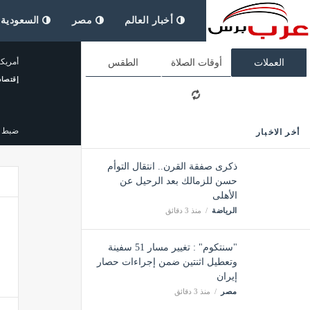
أخبار العالم
مصر
السعودية
أمريكا تخصص 3 مليارات دولار 
العملات
أوقات الصلاة
الطقس
إقتصاد
ضبط 14440 مخالفًا لأنظمة الإقامة والعمل وأمن الحدود في مناطق المملكة خلال أسب
أخر الاخبار
إقتصاد
ذكرى صفقة القرن.. انتقال التوأم
حسن للزمالك بعد الرحيل عن
الأهلى
الرياضة
منذ 3 دقائق
"سنتكوم" : تغيير مسار 51 سفينة
وتعطيل اثنتين ضمن إجراءات حصار
إيران
مصر
منذ 3 دقائق