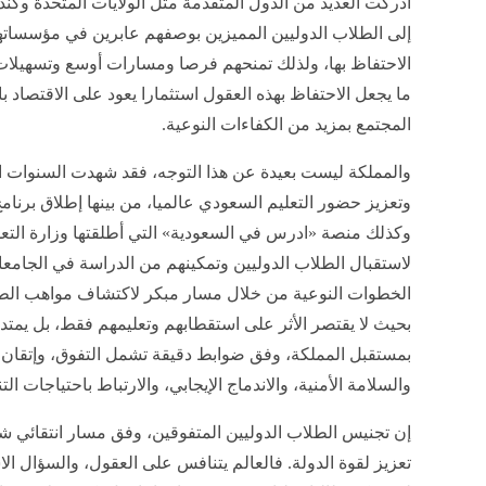
أدركت العديد من الدول المتقدمة مثل الولايات المتحدة وكندا
إلى الطلاب الدوليين المميزين بوصفهم عابرين في مؤسساتها
الاحتفاظ بها، ولذلك تمنحهم فرصا ومسارات أوسع وتسهيلات ل
ما يجعل الاحتفاظ بهذه العقول استثمارا يعود على الاقتصاد با
المجتمع بمزيد من الكفاءات النوعية.
والمملكة ليست بعيدة عن هذا التوجه، فقد شهدت السنوات 
وتعزيز حضور التعليم السعودي عالميا، من بينها إطلاق برنامج
وكذلك منصة «ادرس في السعودية» التي أطلقتها وزارة التعل
لاستقبال الطلاب الدوليين وتمكينهم من الدراسة في الجامعات
الخطوات النوعية من خلال مسار مبكر لاكتشاف مواهب الطلاب
بحيث لا يقتصر الأثر على استقطابهم وتعليمهم فقط، بل يمت
بمستقبل المملكة، وفق ضوابط دقيقة تشمل التفوق، وإتقان ال
والسلامة الأمنية، والاندماج الإيجابي، والارتباط باحتياجات الت
إن تجنيس الطلاب الدوليين المتفوقين، وفق مسار انتقائي شدي
تعزيز لقوة الدولة. فالعالم يتنافس على العقول، والسؤال الا