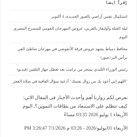
إقرأ ايضا
استكمال تقنين أراضي بالعبور الجديدة، 4 أكتوبر
ليلة القتلة وأوليفار بالعربي، عروض المهرجان القومي للمسرح المصري
اليوم
محافظ دمياط يشهد عروض فرقة الأنفوشي في مهرجان شاطئ الفن
برأس البر (صور)
رئيس الوزراء الكندي يسخر من ترامب بعد تعطل جهاز التلقين (فيديو)
"اللهم إني أعوذ بك من زوال نعمتك" أدعية سؤال العافية في صلاة الفجر
نعرض لكم زوارنا أهم وأحدث الأخبار فى المقال الاتي:
كيف تتظلم على الاستبعاد من بطاقات التموين؟, اليوم
الأربعاء 1 يوليو 2026 03:35 مساءً
الأربعاء 01/يوليو/2026 - 03:26 م
7/1/2026 3:26:47 PM