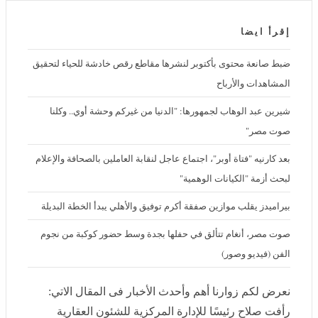
إقرأ ايضا
ضبط صانعة محتوى بأكتوبر لنشرها مقاطع رقص خادشة للحياء لتحقيق
المشاهدات والأرباح
شيرين عبد الوهاب لجمهورها: "الدنيا من غيركم وحشة أوي.. وكلنا صوت
مصر"
بعد كارنيه "فتاة أوبر"، اجتماع عاجل لنقابة العاملين بالصحافة والإعلام
لبحث أزمة "الكيانات الوهمية"
بيراميدز يقلب موازين صفقة أكرم توفيق والأهلي يبدأ الخطة البديلة
صوت مصر، أنغام تتألق في حفلها بجدة وسط حضور كوكبة من نجوم الفن
(فيديو وصور)
نعرض لكم زوارنا أهم وأحدث الأخبار فى المقال الاتي:
رأفت صلاح رئيسًا للإدارة المركزية للشئون العقارية