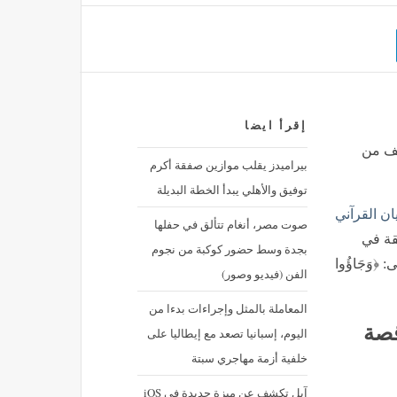
إقرأ ايضا
سف من
بيراميدز يقلب موازين صفقة أكرم
توفيق والأهلي يبدأ الخطة البديلة
يان القرآني
صوت مصر، أنغام تتألق في حفلها
قة في
بجدة وسط حضور كوكبة من نجوم
﴿وَجَاؤُوا
الفن (فيديو وصور)
المعاملة بالمثل وإجراءات بدءا من
قصة
اليوم، إسبانيا تصعد مع إيطاليا على
خلفية أزمة مهاجري سبتة
آبل تكشف عن ميزة جديدة في iOS