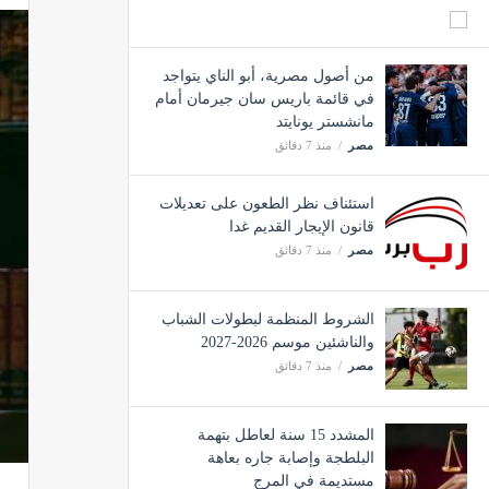
من أصول مصرية، أبو الناي يتواجد
في قائمة باريس سان جيرمان أمام
مانشستر يونايتد
مصر
منذ 7 دقائق
استئناف نظر الطعون على تعديلات
قانون الإيجار القديم غدا
مصر
منذ 7 دقائق
الشروط المنظمة لبطولات الشباب
والناشئين موسم 2026-2027
مصر
منذ 7 دقائق
المشدد 15 سنة لعاطل بتهمة
البلطجة وإصابة جاره بعاهة
مستديمة في المرج