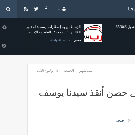
جيا
آخر إحصاء، صوامع الشرقية تستقبل 678066
الزمالك يوجه إخطارات رسمية للاعبين
الغائبين عن معسكر العاصمة الإدارية
مصر
منذ ساعة واحدة
منذ شهر — الجمعة — 3 / يوليو / 2026
أول حصن أنقذ سيدنا يوسف
حذف