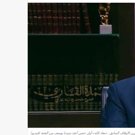
زير الأوقاف السابق: «معاذ الله» أول حصن أنقذ سيدنا يوسف من الفتنة (فيديو)