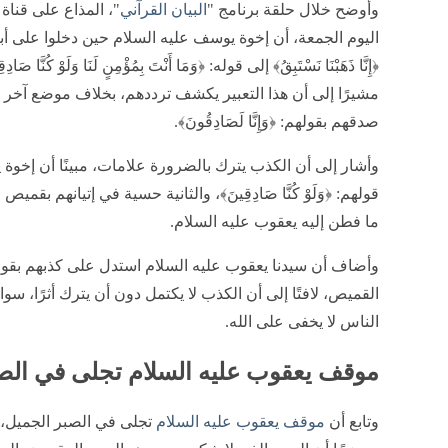
وأوضح خلال حلقة برنامج "
البيان القرآني
"، المذاع على قناة
اليوم الجمعة، أن إخوة يوسف عليه السلام حين دخلوا على أبي
﴿إِنَّا ذَهَبْنَا نَسْتَبِقُ﴾ إلى قوله: ﴿وَمَا أَنْتَ بِمُؤْمِنٍ لَنَا وَلَوْ كُنَّا صَادِ
مشيرًا إلى أن هذا التعبير يكشف ترددهم، بخلاف موضع آخر أ
صدقهم بقولهم: ﴿وَإِنَّا لَصَادِقُونَ﴾.
وأشار إلى أن الكذب يترك بالضرورة علامات، مبينًا أن إخوة
قولهم: ﴿وَلَوْ كُنَّا صَادِقِينَ﴾، والثانية حسية في إتيانهم بقم
ما فطن إليه يعقوب عليه السلام.
وأضاف أن سيدنا يعقوب عليه السلام استدل على كذبهم بقوله 
القميص، لافتًا إلى أن الكذب لا يكتمل دون أن يترك أثرًا، سواء
الناس لا يخفى على الله.
موقف يعقوب عليه السلام تجلى في الص
وتابع أن
موقف يعقوب عليه السلام
تجلى في الصبر الجميل، مست