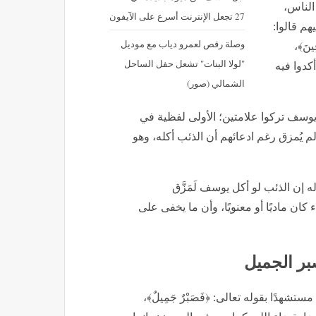
 الناس،
27 تجعل الإنترنت أسرع على الآيفون
هم قالوا:
وصلة رقص لعمرو دياب مع موديل
قِينَ﴾،
"لولا البنات" تشعل حفل الساحل
كدوا فيه
الشمالي (صور)
 يوسف تركوا علامتين؛ الأولى لفظية في
يص لم يُمزق رغم ادعائهم أن الذئب أكله، وهو
إن الذئب لو أكل يوسف لَمَزَّق
 كان ماديًا أو معنويًا، وأن ما يخفى على
بر الجميل
شهدًا بقوله تعالى: ﴿فَصَبْرٌ جَمِيلٌ﴾،