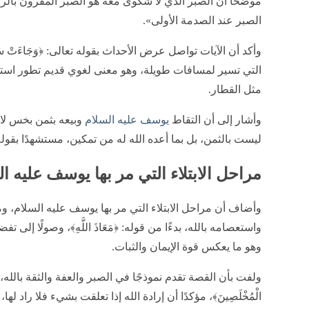
موضحًا أن الصبر الذي لا شكوى معه هو الصبر المقرون بالرضا
الصبر عند الصدمة الأولى».
وأكد أن الآيات تواصل عرض الأحداث بقوله تعالى: ﴿وَجَاءَتْ سَيَّ
التي تسير لمسافات طويلة، وهو معنى لغوي قديم تطور استخد
مثل القطار.
وأشار إلى أن التقاط
يوسف عليه السلام
وبيعه بثمن بخس لا 
ليست بالثمن، بل بما أعده الله له من تمكين، مستشهدًا بقوله تعالى: 
مراحل الابتلاء التي مر بها يوسف عليه ا
وأضاف أن مراحل الابتلاء التي مر بها يوسف عليه السلام، 
واستعصامه بالله، بدءًا من قوله: ﴿مَعَاذَ اللَّهِ﴾، وصولًا إل
وهو ما يعكس قوة الإيمان والثبات.
ولفت بأن القصة تقدم نموذجًا في الصبر والعفة والثقة بالله، مستشهد
الْمُخْلَصِينَ﴾، مؤكدًا أن إرادة الله إذا تعلقت بشيء فلا راد لها،