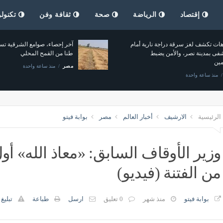
إقتصاد
الرياضة
صحة
ثقافة وفن
تكنولو
هات تكشف لغز سرقة دراجة نارية أمام
ى بمدينة نصر، والأمن يضبط
طنا من القمح المحلي
مين
مصر
منذ ساعة واحدة
منذ ساعة واحدة
الرئيسية
الارشيف
أخبار العالم
مصر
بوابة فيتو
وزير الأوقاف السابق: «معاذ الله» 
من الفتنة (فيديو)
بوابة فيتو
منذ شهر
0 تعليق
ارسل
طباعة
تبليغ