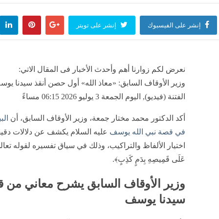
إنشر على الفيسبوك
إنشر على تويتر
نعرض لكم زوارنا أهم وأحدث الأخبار فى المقال الاتي:
وزير الأوقاف السابق: «معاذ الله» أول حصن أنقذ سيدنا يو
الفتنة (فيديو), اليوم الجمعة 3 يوليو 2026 06:15 مساءً
أكد الدكتور محمد مختار جمعة، وزير الأوقاف السابق، أن
الب
في قصة نبي الله يوسف
عليه السلام يكشف عن دلالات دقي
اختيار الألفاظ والتراكيب، وذلك في سياق تفسيره لقوله تعالى: 
عَلَى قَمِيصِهِ بِدَمٍ كَذِبٍ﴾.
وزير الأوقاف السابق يشرح معاني من 
سيدنا يوسف