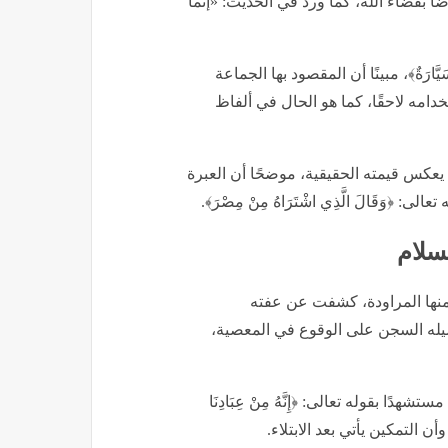
 بقضاء الله، كما ورد في الحديث: «إنما
ارَةٌ﴾، مبينًا أن المقصود بها الجماعة
امه لاحقًا، كما هو الحال في ألفاظ
يعكس قيمته الحقيقية، موضحًا أن العبرة
﴿وَقَالَ الَّذِي اشْتَرَاهُ مِنْ مِصْرَ﴾.
لسلام
ومنها المراودة، كشفت عن عفته
ى تفضيله السجن على الوقوع في المعصية،
ًا بقوله تعالى: ﴿إِنَّهُ مِنْ عِبَادِنَا
 وأن التمكين يأتي بعد الابتلاء.