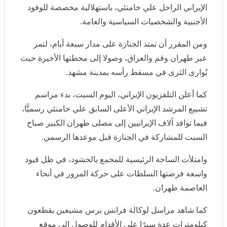
وأشار إلى أن "الجانب الإيراني يتطلع بشدة ويسعى بكل
السبل للتوصل إلى تسوية سياسية معنا".
وقال: "منحنا إيران مهلة أسبوع لوقف العمليات لإقامة
مراسم جنازة من مبدأ لطافتنا".
وانطلقت صباح أمس الجمعة مراسم تشييع المرشد الإيراني
الراحل علي خامنئي، باستهلالية مخصصة للوفود الأجنبية
والشخصيات السياسية والعامة.
ومن المقرر أن تمتد الجنازة على مدار سبعة أيام، لتمر عبر
طهران وقم والعراق، وصولا إلى محطتها الأخيرة حيث يُوارى
الثرى في مسقط رأسه بمدينة مشهد.
كما أعلن التلفزيون الإيراني، اليوم السبت، بدء مراسم تشييع
المرشد الإيراني الأعلى السابق علي خامنئي رسميًّا، فيما
توافد آلاف الإيرانيين إلى مصلى طهران الكبير صباح السبت