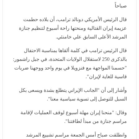
صوت مصر، أنغام تتألق في حفلها بجدة وسط حضور كوكبة من نجوم الفن
(فيديو وصور)
المعاملة بالمثل وإجراءات بدءا من اليوم، إسبانيا تصعد مع إيطاليا على
خلفية أزمة مهاجري سبتة
نعرض لكم زوارنا أهم وأحدث الأخبار فى المقال الاتي:
ترامب: حطمنا عزيمة إيران ولطفا منا منحناها راحة أسبوع
لإقامة جنازة خامنئي, اليوم السبت 4 يوليو 2026 08:24 صباحاً
قال الرئيس الأمريكي دونالد ترامب، أن بلاده حطمت عزيمة
إيران القتالية ومنحتها راحة أسبوع لتنظيم جنازة المرشد
الأعلى السابق علي خامنئي.
قال الرئيس ترامب في كلمة ألقاها بمناسبة الاحتفال
بالذكرى 250 لاستقلال الولايات المتحدة، في جبل راشمور:
"حسمنا المواجهة مع فنزويلا في يوم واحد ووجهنا ضربات
قاسية للغاية لإيران".