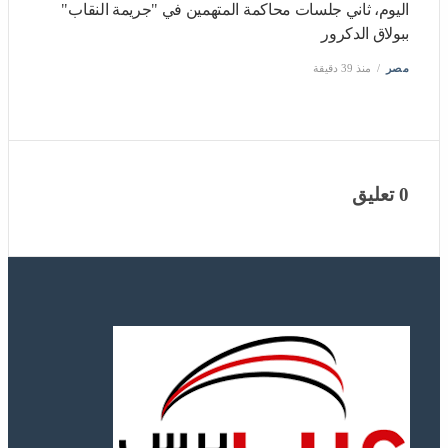
في 7 أيام فقط، فيلم Spider-Man: Brand New Day يقترب من
المليارين جنيه بشباك التذاكر
مصر
منذ 39 دقيقة
باستثناء السلفات، ارتفاع ملحوظ في أسعار الأسمدة اليوم
بالأسواق
مصر
منذ 39 دقيقة
اليوم، ثاني جلسات محاكمة المتهمين في "جريمة النقاب"
ببولاق الدكرور
مصر
منذ 39 دقيقة