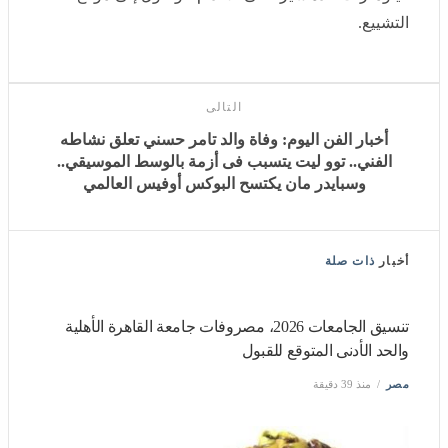
للمشاركة في الجنازة قبل موعدها الرسمي.
وامتلأت الساحة الرئيسية للمجمع بالحشود، في ظل قيود
واسعة فرضتها السلطات على حركة المرور في أنحاء
العاصمة طهران.
كما شاهد مراسل لوكالة فرانس برس مشيعين يقطعون
كيلومترات عدة سيرًا على الأقدام للوصول إلى موقع
التشييع.
التالى
أخبار الفن اليوم: وفاة والد تامر حسني تعلق نشاطه الفني..
توو ليت يتسبب فى أزمة بالوسط الموسيقي.. وسبايدر مان
يكتسح البوكس أوفيس العالمي