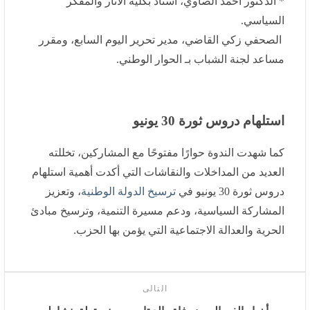
الصحفي زكي القاضي، مدير تحرير اليوم السابع، ومقرر
مساعد لجنة الشباب بـ الحوار الوطني.
استلهام دروس ثورة 30 يونيو
كما شهدت الندوة حوارًا مفتوحًا مع المشاركين، تخللته العديد
من المداخلات والنقاشات التي أكدت أهمية استلهام دروس
ثورة 30 يونيو في
ترسيخ الدولة الوطنية
، وتعزيز المشاركة
السياسية، ودعم مسيرة التنمية، وترسيخ مبادئ الحرية
والعدالة الاجتماعية التي يؤمن بها الحزب.
التالى
أخبار الفن اليوم: وفاة والد تامر حسني تعلق نشاطه الفني..
توو ليت يتسبب فى أزمة بالوسط الموسيقي.. وسبايدر مان
يكتسح البوكس أوفيس العالمي