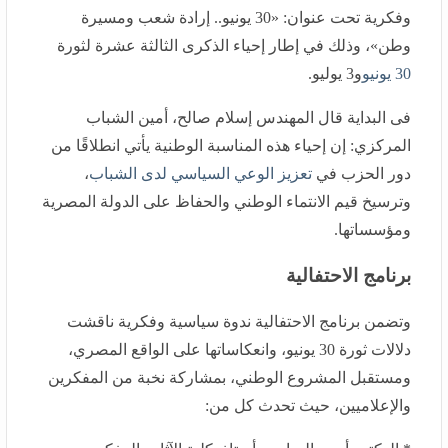
«30 يونيو.. إرادة شعب ومسيرة وطن»، وذلك في إطار إحياء
الذكرى الثالثة عشرة لثورة
30 يونيو
و3 يوليو.
فى البداية قال المهندس إسلام صالح، أمين الشباب
المركزي: إن إحياء هذه المناسبة الوطنية يأتي انطلاقًا من
دور الحزب في
تعزيز الوعي السياسي لدى الشباب
، وترسيخ
قيم الانتماء الوطني والحفاظ على الدولة المصرية
ومؤسساتها.
برنامج الاحتفالية
وتضمن برنامج الاحتفالية ندوة سياسية وفكرية ناقشت
دلالات ثورة 30 يونيو، وانعكاساتها على الواقع المصري،
ومستقبل المشروع الوطني، بمشاركة نخبة من المفكرين
والإعلاميين، حيث تحدث كل من:
* الدكتور أحمد الصاوي، أستاذ بكلية الآثار والمفكر السياسي.