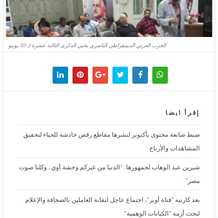
الحزب العربي الديمقراطي الناصري يحيي الذكرى الثالثة عشرة لـ 30 يونيو
إقرأ ايضا
ضبط صانعة محتوى بأكتوبر لنشرها مقاطع رقص خادشة للحياء لتحقيق
المشاهدات والأرباح
شيرين عبد الوهاب لجمهورها: "الدنيا من غيركم وحشة أوي.. وكلنا صوت
مصر"
بعد كارنيه "فتاة أوبر"، اجتماع عاجل لنقابة العاملين بالصحافة والإعلام
لبحث أزمة "الكيانات الوهمية"