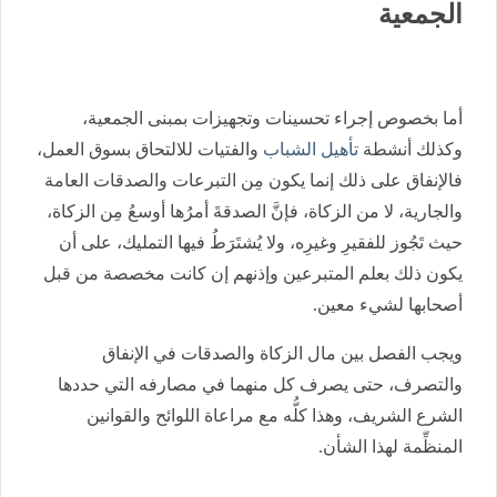
الجمعية
أما بخصوص إجراء تحسينات وتجهيزات بمبنى الجمعية،
وكذلك أنشطة
تأهيل الشباب
والفتيات للالتحاق بسوق العمل،
فالإنفاق على ذلك إنما يكون مِن التبرعات والصدقات العامة
والجارية، لا من الزكاة، فإنَّ الصدقةَ أمرُها أوسعُ مِن الزكاة،
حيث تَجُوز للفقيرِ وغيرِه، ولا يُشتَرَطُ فيها التمليك، على أن
يكون ذلك بعلم المتبرعين وإذنهم إن كانت مخصصة من قبل
أصحابها لشيء معين.
ويجب الفصل بين مال الزكاة والصدقات في الإنفاق
والتصرف، حتى يصرف كل منهما في مصارفه التي حددها
الشرع الشريف، وهذا كلُّه مع مراعاة اللوائح والقوانين
المنظِّمة لهذا الشأن.