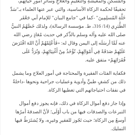
والمَسْكَنِ والمعيشةِ والتعليمِ والعلاجِ وسائرِ أمورِ حياتِهم،
تحقيقًا لحكمة الزكاة الأساسية، والتي عبر عنها العلماء بـ"سَدِّ
خَلَّةِ المُسلِمِينَ" -كما في "جامع البيان" للإمام أبي جَعْفَر
الطَّبَرِي (14/ 316، ط. مؤسسة الرسالة)، ولذلك خَصَّهُمُ النبيُّ
صلى الله عليه وآله وسلم بالذِّكر في حديث مُعَاذٍ رضي الله
عنه لَمَّا أرسَلَه إلى اليمن وقال له: «فَأَعْلِمْهُمْ أَنَّ اللهَ افْتَرَضَ
عَلَيْهِمْ صَدَقَةً فِي أَمْوَالِهِمْ، تُؤْخَذُ مِنْ أَغْنِيَائِهِمْ، وَتُرَدُّ عَلَى
فُقَرَائِهِمْ» متفق عليه.
فكفاية الفئات الفقيرة والمحتاجة في أمور العلاج وما يشمل
ذلك من كشفٍ طبيٍّ وأدوية وعمليات جراحية ونحوها -داخلةٌ
في نفقات احتياجاتهم التي تغطيها الزكاة.
وإذا جاز دفع أموال الزكاة في ذلك، فإنه يجوز دفع أموال
التبرعات والصدقات فيها من باب أَوْلَى؛ لأنَّ الصدقةَ أمرُها
أوسعُ مِن الزكاة؛ حيث تَجُوز للفقيرِ وغيرِه، ولا يُشتَرَطُ فيها
التمليك.