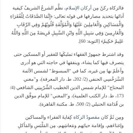
فالزكاة ركنٌ مِن
أركان الإسلام
، نظَّم الشرعُ الشريفُ كيفية
أدائها بتحديد مصارفها في قوله تعالى: ﴿إِنَّمَا الصَّدَقَاتُ لِلْفُقَرَاءِ
وَالْمَسَاكِينِ وَالْعَامِلِينَ عَلَيْهَا وَالْمُؤَلَّفَةِ قُلُوبُهُمْ وَفِي الرِّقَابِ
وَالْغَارِمِينَ وَفِي سَبِيلِ اللَّهِ وَابْنِ السَّبِيلِ فَرِيضَةً مِنَ اللَّهِ وَاللَّهُ
عَلِيمٌ حَكِيمٌ﴾ [التوبة: 60].
وقد اشترط جمهورُ الفقهاء تمليكَها للفقير أو المسكين حتى
يتصرف فيها كما يشاء، وينفقها في حاجته التي هو أدرى
وأعلَمُ بها مِن غيره، كما في "المبسوط" لشمس الأئمة
السَّرَخْسِي الحنفي (2/ 202، ط. دار المعرفة)، و"مغني
المحتاج" للإمام شمس الدين الخطيب الشِّرْبِينِي الشافعي (4/
173، ط. دار الكتب العلمية)، و"المغني" للإمام موفَّق الدين
بن قُدَامَة الحنبلي (2/ 500، ط. مكتبة القاهرة).
ومِن ثَمَّ كان
مقصودُ الزكاة
كِفايةَ الفقراء والمساكين
وإغناءَهم، وإقامة حياتِهم ومَعاشِهم، مِن المَلْبَسِ والمَأكلِ