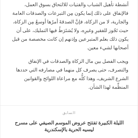
أنشطة تأهيل الشباب والفتيات للالتحاق بسوق العمل،
فالإنفاق على ذلك إنما يكون مِن التبرعات والصدقات العامة
والجارية، لا من الزكاة، فإنَّ الصدقةَ أمرُها أوسعُ مِن الزكاة،
حيث تَجُوز للفقيرِ وغيرِه، ولا يُشتَرَطُ فيها التمليك، على أن
يكون ذلك بعلم المتبرعين وإذنهم إن كانت مخصصة من قبل
أصحابها لشيء معين.
ويجب الفصل بين مال الزكاة والصدقات في الإنفاق
والتصرف، حتى يصرف كل منهما في مصارفه التي حددها
الشرع الشريف، وهذا كلُّه مع مراعاة اللوائح والقوانين
المنظِّمة لهذا الشأن.
السابق
الليلة الكبيرة تفتتح عروض الموسم الصيفي على مسرح
ليسيه الحرية بالإسكندرية