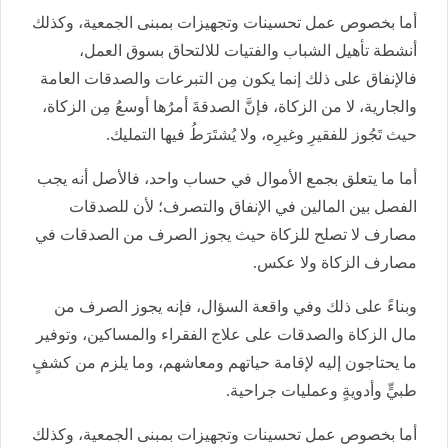
أما بخصوص عمل تحسينات وتجهيزات بمبنى الجمعية، وكذلك
أنشطة تأهيل الشباب والفتيات للالتحاق بسوق العمل،
فالإنفاق على ذلك إنما يكون مِن التبرعات والصدقات العامة
والجارية، لا من الزكاة، فإنَّ الصدقةَ أمرُها أوسعُ مِن الزكاة،
حيث تَجُوز للفقيرِ وغيرِه، ولا يُشتَرَطُ فيها التمليك.
أما ما يتعلق بجمع الأموال في حساب واحد، فالأصل أنه يجب
الفصل بين المالين في الإنفاق والتصرف؛ لأن للصدقات
مصارف لا تصلح للزكاة حيث يجوز الصرف من الصدقات في
مصارف الزكاة ولا عكس.
وبناءً على ذلك وفي واقعة السؤال، فإنه يجوز الصرف من
مال الزكاة والصدقات على علاج الفقراء والمساكين، وتوفير
ما يحتاجون إليه لإقامة حياتهم ومعاشهم، وما يلزم من كشفٍ
طبيٍّ وأدويةٍ وعمليات جراحية.
أما بخصوص عمل تحسينات وتجهيزات بمبنى الجمعية، وكذلك