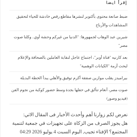
إقرأ ايضا
ضبط صانعة محتوى بأكتوبر لنشرها مقاطع رقص خادشة للحياء لتحقيق
المشاهدات والأرباح
شيرين عبد الوهاب لجمهورها: "الدنيا من غيركم وحشة أوي.. وكلنا صوت
مصر"
بعد كارنيه "فتاة أوبر"، اجتماع عاجل لنقابة العاملين بالصحافة والإعلام
لبحث أزمة "الكيانات الوهمية"
بيراميدز يقلب موازين صفقة أكرم توفيق والأهلي يبدأ الخطة البديلة
صوت مصر، أنغام تتألق في حفلها بجدة وسط حضور كوكبة من نجوم الفن
(فيديو وصور)
نعرض لكم زوارنا أهم وأحدث الأخبار فى المقال الاتي:
هل يجوز الصرف من الزكاة على تجهيزات في جمعية لتنمية
المجتمع؟ الإفتاء تجيب, اليوم السبت 4 يوليو 2026 04:29