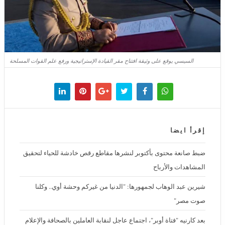
السيسي يوقع على وثيقة افتتاح مقر القيادة الإستراتيجية ورفع علم القوات المسلحة
إقرأ ايضا
ضبط صانعة محتوى بأكتوبر لنشرها مقاطع رقص خادشة للحياء لتحقيق
المشاهدات والأرباح
شيرين عبد الوهاب لجمهورها: "الدنيا من غيركم وحشة أوي.. وكلنا صوت
مصر"
بعد كارنيه "فتاة أوبر"، اجتماع عاجل لنقابة العاملين بالصحافة والإعلام