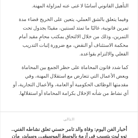
التأهيل القانوني أساسًا لا غنى عنه لمزاولة المهنة.
وفيما يتعلق بالشق العملي، يتعين على الخريج قضاء مدة
تمرين قانونية، غالبًا ما تمتد لسنتين، مقيدًا بجدول تحت
التمرين، وذلك من خلال الالتحاق بمكتب محامٍ مقيد أمام
محكمة الاستئناف أو النقض، مع ضرورة إثبات التدريب
الفعلي والالتزام بقواعده.
كما شدد قانون المحاماة على حظر الجمع بين المحاماة
وبعض الأعمال التي تتعارض مع استقلال المهنة، وفي
مقدمتها الوظائف الحكومية أو العامة، والأعمال التجارية، أو
أي نشاط من شأنه الإخلال بكرامة المحاماة أو استقلالها.
التالى
أخبار الفن اليوم: وفاة والد تامر حسني تعلق نشاطه الفني..
توو ليت يتسبب فى أزمة بالوسط الموسيقي.. وسبايدر مان