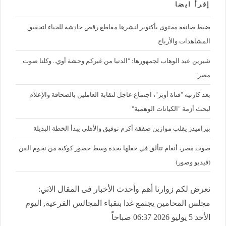
إقرأ ايضا
ضبط صانعة محتوى بأكتوبر لنشرها مقاطع رقص خادشة للحياء لتحقيق
المشاهدات والأرباح
شيرين عبد الوهاب لجمهورها: "الدنيا من غيركم وحشة أوي.. وكلنا صوت
مصر"
بعد كارنيه "فتاة أوبر"، اجتماع عاجل لنقابة العاملين بالصحافة والإعلام
لبحث أزمة "الكيانات الوهمية"
بيراميدز يقلب موازين صفقة أكرم توفيق والأهلي يبدأ الخطة البديلة
صوت مصر، أنغام تتألق في حفلها بجدة وسط حضور كوكبة من نجوم الفن
(فيديو وصور)
نعرض لكم زوارنا أهم وأحدث الأخبار فى المقال الاتي:
مجلس المحامين يجتمع غدا بنقباء المجالس الفرعية, اليوم
الأحد 5 يوليو 2026 06:37 صباحاً