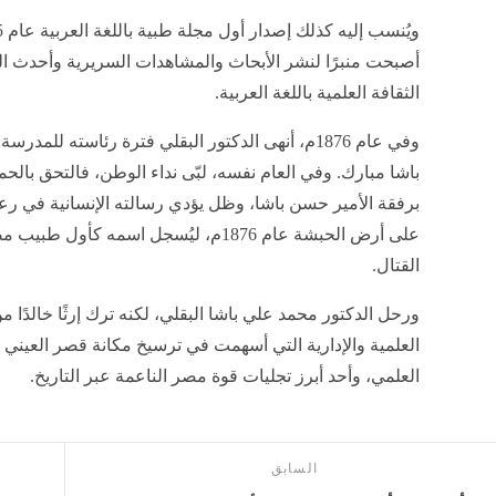
أصبحت منبرًا لنشر الأبحاث والمشاهدات السريرية وأحدث 
الثقافة العلمية باللغة العربية.
وفي عام 1876م، أنهى الدكتور البقلي فترة رئاسته ل
باشا مبارك. وفي العام نفسه، لبّى نداء الوطن، فالتحق بالحم
برفقة الأمير حسن باشا، وظل يؤدي رسالته الإنسانية في رع
على أرض الحبشة عام 1876م، ليُسجل اسمه
القتال.
ورحل الدكتور محمد علي باشا البقلي، لكنه ترك إرثًا خالدًا 
العلمية والإدارية التي أسهمت في ترسيخ مكانة قصر العيني ب
العلمي، وأحد أبرز تجليات قوة مصر الناعمة عبر التاريخ.
السابق