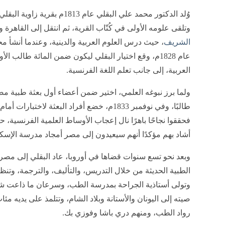
وُلد الدكتور محمد علي البقلي عام 1813م بقرية زاوية البقلي التابعة لمركز تلا ب
وتلقى علومه الأولى في كُتّاب القرية، ثم انتقل إلى القاهرة
الشريف
، حيث درس العلوم العربية والدينية، وعندما أنشأ 
عام 1828م، وقع اختيار البقلي ليكون ضمن المائة طالب ال
العربية، إلى جانب تعلم اللغة الفرنسية.
ولما برز نبوغه العلمي، اختير ضمن أعضاء أول بعثة طبية 
طالبًا، وفي نوفمبر 1833م، خضع أفراد البعثة لا
فحققوا نجاحًا باهرًا نال إعجاب الأوساط العلمية الفرنسية، 
أشاد بهم مؤكدًا أنهم سيعيدون إلى مصر أمجاد مدرسة الإسكند
وبعد نحو تسع سنوات قضاها في أوروبا، عاد البقلي إلى مص
الطبية الحديثة من خلال التدريس، والتأليف، والترجمة، وتنظ
وتولى أستاذية الجراحة بمدرسة الطب، وسرعان ما ذاعت شه
صيته إلى اليونان والأستانة وبلاد الشام، وتتلمذ على يديه مئا
رواد الطب، ومنهم دري باشا وفوزي بك.