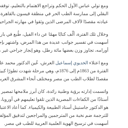
ومع تولي عباس الأول الحكم وتراجع الاهتمام بالتعليم، توق
البقلي إلى ممارسة الطب الحر في منطقة قيسون بالقاهرة، ح
عيادته مقصدًا لآلاف المرضى الذين وثقوا في مهارته الجراحية
أسهمت في تفسير جوانب عديدة من هذا المرض، واشتهر بإج
أورامه، تجاوز وزن بعضها مائة رطل، وهو إنجاز جراحي غير
ومع اعتلاء
الخديوي إسماعيل
العرش، عُين الدكتور محمد علي
الفترة من 1863م إلى 1876م، وهي مرحلة شه
مقصدًا لطلاب الطب من مصر ومختلف أنحاء المشرق العرب
واتسمت إدارته برؤية وطنية رائدة، كان أبرز ملامحها تمصي
أستاذًا من الكفاءات المصرية الذين تلقوا تعليمهم في أوروبا
هو الدكتور جاستينل أستاذ الطبيعة والكيمياء. كما أعاد الاعتبار
للترجمة ضم نخبة من المترجمين والمراجعين لتدقيق المؤل
أسهمت في ترسيخ الهوية العلمية العربية للطب في مصر.