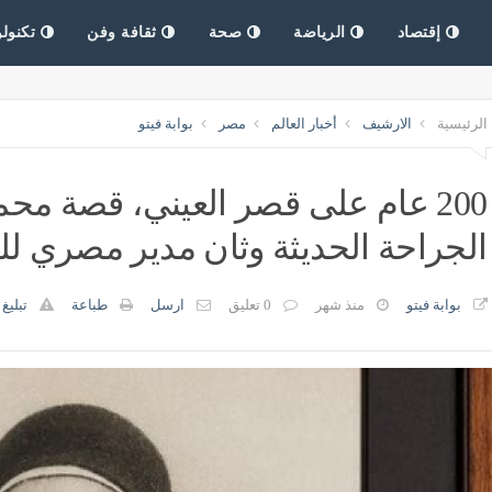
إقتصاد
الرياضة
صحة
ثقافة وفن
تكنولو
الرئيسية
الارشيف
أخبار العالم
مصر
بوابة فيتو
200 عام على قصر العيني، قصة محم
الجراحة الحديثة وثان مدير مصري لل
بوابة فيتو
منذ شهر
0 تعليق
ارسل
طباعة
تبليغ