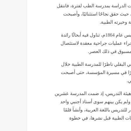
فت الدراسة بمدرسة الطب لفترة، فانتقل
يث حقق نجاحًا استثنائيًا، وأصبحت
 وخبرته الطبية.
وخلال تلك الفترة، ألّف كتابًا مهمًا عن داء الفيل، طُبع في باريس عام 1864م، تناول فيه أبحاثًا رائدة
راء عمليات جراحية معقدة لاستئصال
 مسبوق في ذلك العصر.
 البقلي ناظرًا للمدرسة الطبية خلال
دت تطورًا كبيرًا في مسيرة المؤسسة، حتى أصبحت
ي.
ر هيئة التدريس، إذ ضمت المدرسة عشرين
، ولم يكن بينهم سوى أستاذ أجنبي واحد
 للتدريس باللغة العربية، وأنشأ قلمًا
فات الطبية قبل نشرها، في خطوة