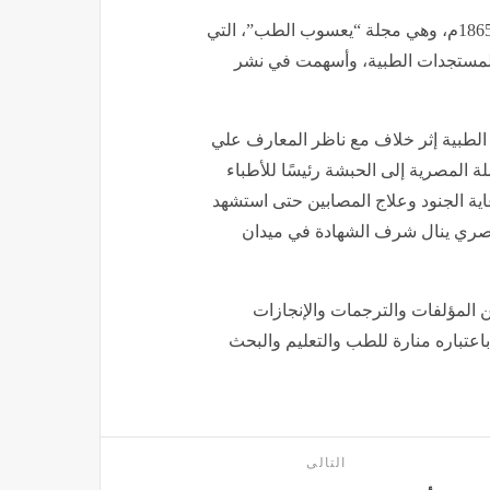
ويُنسب إليه كذلك إصدار أول مجلة طبية باللغة العربية عام 1865م، وهي مجلة “يعسوب الطب”، التي
المستجدات الطبية، وأسهمت في نشر
لمدرسة الطبية إثر خلاف مع ناظر المعارف علي
لة المصرية إلى الحبشة رئيسًا للأطباء
اية الجنود وعلاج المصابين حتى استشهد
 كأول طبيب مصري ينال شرف الشهادة في ميدان
من المؤلفات والترجمات والإنجازات
اعتباره منارة للطب والتعليم والبحث
التالى