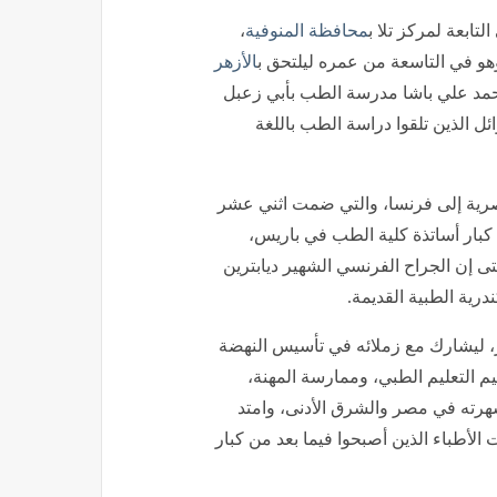
محافظة المنوفية
،
 وهو في التاسعة من عمره ليلتحق ب
الأزهر
محمد علي باشا مدرسة الطب بأبي زعبل
أوائل الذين تلقوا دراسة الطب باللغة
مصرية إلى فرنسا، والتي ضمت اثني عشر
ختبارات أمام كبار أساتذة كلية الطب في باريس،
حتى إن الجراح الفرنسي الشهير ديابترين
رية الطبية القديمة.
ر، ليشارك مع زملائه في تأسيس النهضة
يم التعليم الطبي، وممارسة المهنة،
رته في مصر والشرق الأدنى، وامتد
ت الأطباء الذين أصبحوا فيما بعد من كبار