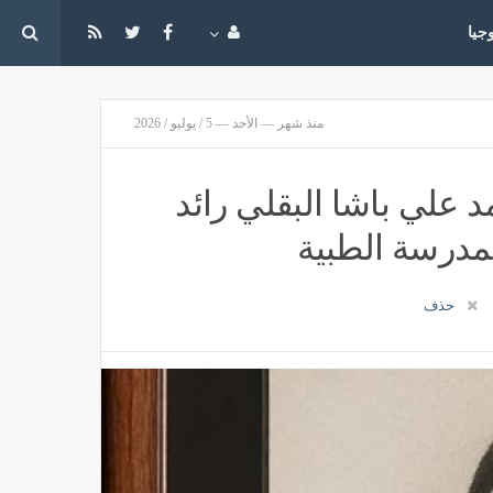
جيا
منذ شهر — الأحد — 5 / يوليو / 2026
د علي باشا البقلي رائد
مدرسة الطبية
حذف