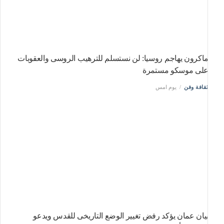
اكرون يهاجم روسيا: لن نستسلم للترهيب الروسى والعقوبات
لى موسكو مستمرة
قافة وفن
يوم امس
يان عمان يؤكد رفض تغيير الوضع التاريخى للقدس ويدعو