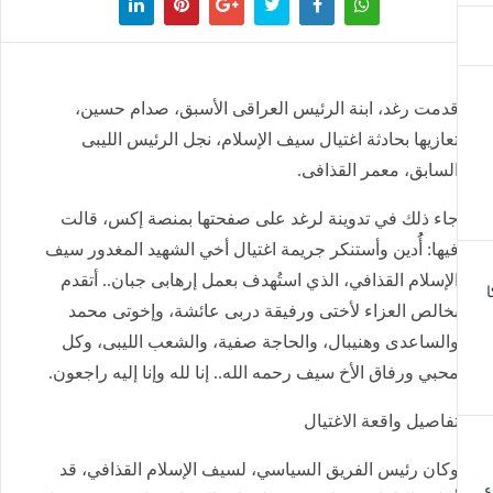
دمت رغد، ابنة الرئيس العراقى الأسبق، صدام حسين،
عازيها بحادثة اغتيال سيف الإسلام، نجل الرئيس الليبى
لسابق، معمر القذافى.
اء ذلك في تدوينة لرغد على صفحتها بمنصة إكس، قالت
يها: أُُدين وأستنكر جريمة اغتيال أخي الشهيد المغدور سيف
لإسلام القذافي، الذي استُهدف بعمل إرهابى جبان.. أتقدم
خالص العزاء لأختى ورفيقة دربى عائشة، وإخوتى محمد
الساعدى وهنيبال، والحاجة صفية، والشعب الليبى، وكل
حبي ورفاق الأخ سيف رحمه الله.. إنا لله وإنا إليه راجعون.
فاصيل واقعة الاغتيال
كان رئيس الفريق السياسي، لسيف الإسلام القذافي، قد