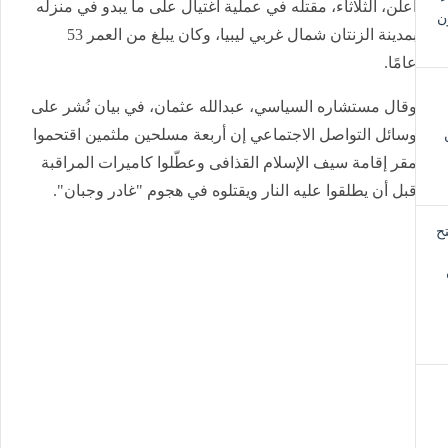
علن، الثلاثاء، مقتله في عملية اغتيال على ما يبدو في منزله
بمدينة الزنتان شمال غربي ليبيا، وكان يبلغ من العمر 53
امًا.
قال مستشاره السياسي، عبدالله عثمان، في بيان نُشر على
سائل التواصل الاجتماعي إن أربعة مسلحين ملثمين اقتحموا
قر إقامة سيف الإسلام القذافى وعطّلوا كاميرات المراقبة
بل أن يطلقوا عليه النار ويقتلوه في هجوم "غادر وجبان".