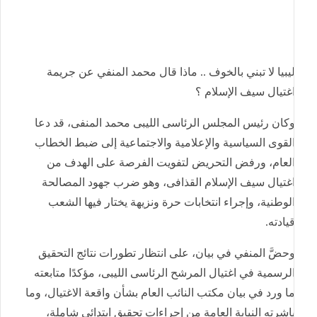
يبيا لا تبني بالخوف .. ماذا قال محمد المنفي عن جريمة
غتيال سيف الإسلام ؟
كان رئيس المجلس الرئاسى الليبى محمد المنفى، قد دعا
لقوى السياسية والإعلامية والاجتماعية إلى ضبط الخطاب
لعام، ورفض التحريض لتفويت الفرصة على الهدف من
غتيال سيف الإسلام القذافى، وهو ضرب جهود المصالحة
لوطنية، وإجراء انتخابات حرة ونزيهة يختار فيها الشعب
يادته.
حضَّ المنفي في بيان، على انتظار تطورات نتائج التحقيق
لرسمية في اغتيال المرشح الرئاسى الليبى، مؤكدًا متابعته
ا ورد في بيان مكتب النائب العام بشأن واقعة الاغتيال، وما
اشرته النيابة العامة من إجراءات تحقيق ابتدائي شاملة،