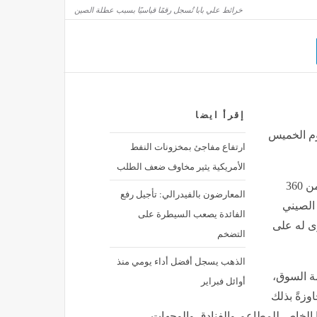
خرائط علي بابا تُسجل رقمًا قياسيًا بسبب عطلة الصين
استكمال تقنين أراضي بالعبور الجديدة، 4 أكتوبر
مصر
منذ 3 ساعات
ري القاهرة
إقرأ ايضا
يوم الخميس
ارتفاع مفاجئ بمخزونات النفط
الأمريكية يثير مخاوف ضعف الطلب
مباشر- سجّل تطبيق خرائط علي بابا (BABA) "أماب" أكثر من 360
المعارضون بالفيدرالي: تأجيل رفع
الصيني
الفائدة يصعب السيطرة على
وى له على
التضخم
الذهب يسجل أفضل أداء يومي منذ
ة السوق،
أوائل فبراير
وزةً بذلك
ها الخاص للمطاعم والفنادق والوجهات