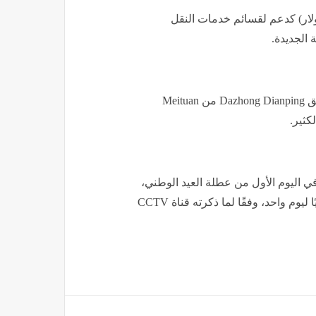
للمستخدمين مليار يوان (140.43 مليون دولار) كدعم لقسائم خدمات النقل
 الجديدة.
لطالما اعتمد المستهلكون الصينيون على تطبيقات مثل تطبيق Dazhong Dianping من Meituan
كثير.
طنية الصينية 23.13 مليون رحلة في اليوم الأول من عطلة العيد الوطني،
بزيادة تقارب 8% عن العام السابق، مُسجّلةً بذلك رقمًا قياسيًا ليوم واحد، وفقًا لما ذكرته قناة CCTV