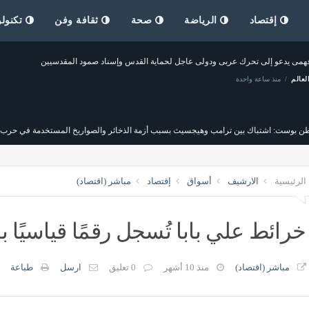
إقتصاد
الرياضة
صحة
ثقافة وفن
تكنولو
فهمى يدعو إلى تحرك عربى ودولى عاجل لحماية القدس وإسناد صمود المقدسيين
لعالم
منذ ساعة واحدة
ن بوست: اشتباك بين ترامب وهيجسيث بسبب أزمة الذخائر والصواريخ المستخدمة في حرب إ
منذ ساعتين
الرئيسية
الارشيف
أسواق
إقتصاد
مباشر (اقتصاد)
 الهولندي مارينو بوسيتش مدربا للنادي الأهلي السعودي خلفا لـ ماتياس يايسله
منذ ساعتين
خرائط علي بابا تُسجل رقمًا قياسيً
مباشر (اقتصاد)
منذ 10 أشهر
0 تعليق
ارسل
طباعة
لوزراء الكندي يسخر من ترامب بعد تعطل جهاز التلقين (فيديو)
محافظ 
منذ ساعتين
مصر