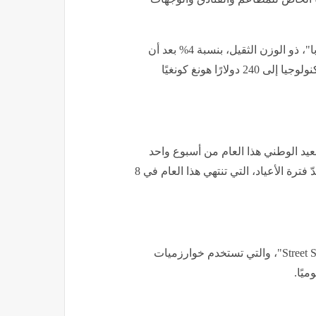
في تداولات اليوم الخميس في هونغ كونغ، قفز سهم "علي بابا"، ذو الوزن الثقيل، بنسبة 4% بعد أن
رفع بنك جي بي مورغان السعر المُستهدف لسهم عملاق التكنولوجيا إلى 240 دولارًا هونغ كونغيًا
عيد الوطني هذا العام من أسبوع واحد
إلى ثمانية أيام، مما أدى إلى زيادة كبيرة في حركة السفر. تُعدّ فترة الأعياد، التي تنتهي هذا العام في 8
في سبتمبر، أعلنت Amap عن ميزة جديدة تُعرف باسم "Street Stars"، والتي تستخدم خوارزميات
يًا.