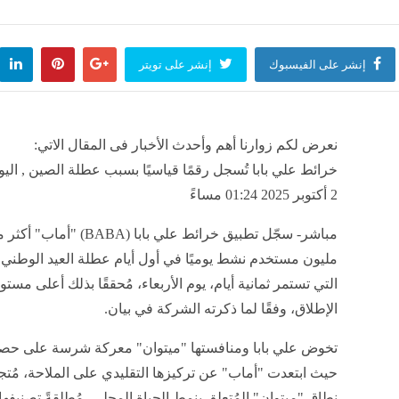
لقتلة وأوليفار بالعربي، عروض المهرجان القومي للمسرح المصري اليوم
منذ ساعتين
إنشر على الفيسبوك
إنشر على تويتر
عات الدراسة إلى ميادين الفروسية، مشروعات تخرج أول دفعة ببرنامج تميز طب الخيول ببيط
نعرض لكم زوارنا أهم وأحدث الأخبار فى المقال الاتي:
منذ 3 ساعات
خرائط علي بابا تُسجل رقمًا قياسيًا بسبب عطلة الصين , ال
2 أكتوبر 2025 01:24 مساءً
مليون مستخدم نشط يوميًا في أول أيام عطلة العيد الوطني 
التي تستمر ثمانية أيام، يوم الأربعاء، مُحققًا بذلك أعلى مست
الإطلاق، وفقًا لما ذكرته الشركة في بيان.
تخوض علي بابا ومنافستها "ميتوان" معركة شرسة على حص
حيث ابتعدت "أماب" عن تركيزها التقليدي على الملاحة، مُتجا
نطاق "ميتوان" المُتعلق بنمط الحياة المحلي، مُطلقةً تصنيف