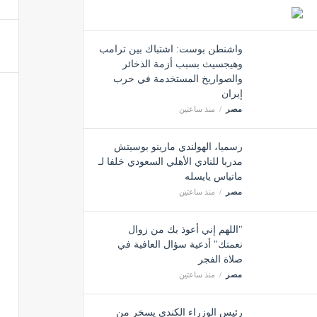
ليلة ا
مصر
واشنطن بوست: اشتباك بين ترامب
وهيجسيث بسبب أزمة الذخائر
والصواريخ المستخدمة في حرب
إيران
من قا
مصر
منذ ساعتين
مصر
رسميا، الهولندي مارينو بوسيتش
مدربا للنادي الأهلي السعودي خلفا لـ
ماتياس يايسله
مصر
منذ ساعتين
"اللهم إني أعوذ بك من زوال
نعمتك" أدعية سؤال العافية في
صلاة الفجر
مصر
منذ ساعتين
رئيس الوزراء الكندي يسخر من