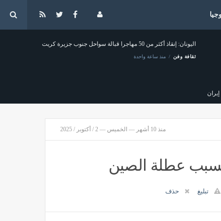
جيا
اليونان: إنقاذ أكثر من 50 مهاجرا قبالة سواحل جنوب جزيرة كريت
ثقافة وفن
منذ ساعة واحدة
يران
منذ 10 أشهر — الخميس — 2 / أكتوبر / 2025
"اللهم إني أعوذ بك من زوال نعمتك" أدعية سؤال العافية في صلاة الفجر
مصر
منذ ساعتين
ا بسبب عطلة الصين
تبليغ
حذف
دمياط يشهد عروض فرقة الأنفوشي في مهرجان شاطئ الفن برأس البر (صور)
منذ ساعتين