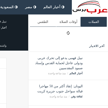
أخبار العالم
مصر
السعودية
نبيل 
العملات
أوقات الصلاة
الطقس
أخبار ا
واشنط
أخر الاخبار
مصر
نبيل فهمى يدعو إلى تحرك عربى
ودولى عاجل لحماية القدس وإسناد
صمود المقدسيين
رسميا،
أخبار العالم
منذ ساعة واحدة
مصر
اليونان: إنقاذ أكثر من 50 مهاجرا
قبالة سواحل جنوب جزيرة كريت
رئيس ا
ثقافة وفن
منذ ساعة واحدة
مصر