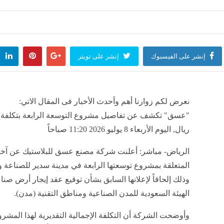
 تقرر إغلاق المدرسة الإيرانية الخاصة وإلغاء ترخيصها
الـDNA كلمة السر، تطور جديد في أزمة لاعب شهير وسيدة تدعي زواجهما عرفيًا
منذ 3 ساعات
مصر
منذ 3 ساعات
إنشر على الفيسبوك
إنشر على تويتر
 أسرته في تصادم على طريق "جمصة - بلقاس" بالدقهلية
منذ 3 ساعات
نعرض لكم زوارنا أهم وأحدث الأخبار فى المقال الاتي:
ريال, اليوم الأربعاء 8 يوليو 2026 11:20 صباحاً
الرياض- مباشر: أعلنت شركة مصنع عسق للبلاستيك عن آخر
المتعلقة بمشروع توسعتها الرابعة في مدينة سدير للصناعة و
وذلك إلحاقاً لإعلانها السابق بشأن توقيع عقد إيجار أرض صنا
الهيئة السعودية للمدن الصناعية ومناطق التقنية (مدن).
وأوضحت الشركة أن التكلفة الإجمالية التقديرية لهذا المشر