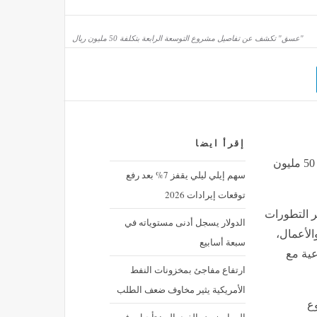
"عسق" تكشف عن تفاصيل مشروع التوسعة الرابعة بتكلفة 50 مليون ريال
إقرأ ايضا
"عسق" تكشف عن تفاصيل مشروع التوسعة الرابعة بتكلفة 50 مليون
سهم إيلي ليلي يقفز 7% بعد رفع
توقعات إيرادات 2026
 التطورات
الدولار يسجل أدنى مستوياته في
الأعمال،
سبعة أسابيع
عية مع
ارتفاع مفاجئ بمخزونات النفط
الأمريكية يثير مخاوف ضعف الطلب
وع