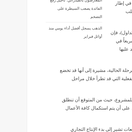
المعارضون بالفيدرالي: تأجيل رفع
تحرك في إطار
الفائدة يصعب السيطرة على
طلب
التضخم
الذهب يسجل أفضل أداء يومي منذ
داول)، فإن
أوائل فبراير
الية تقدر بـ 100,377 متراً مربعاً في
 عليها
لة الحالية، مشيرة إلى أنها قد تخضع
لفعلية التي قد تطرأ خلال مراحل
 للمشروع، حيث من المتوقع أن تنطلق
 التنفيذ والإنشاءات بنهاية الربع الثالث من عام 2026م، على أن يتم استكمال كافة الأعمال
ت تشير إلى بدء الإنتاج التجاري