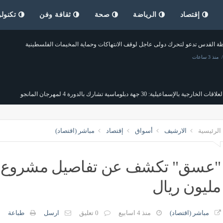
إقتصاد
الرياضة
صحة
ثقافة وفن
تكنولو
ة القدس تدعو لتحرك دولى عاجل لوقف الانتهاكات وحماية المخيمات الفلسطينية
منذ 3 ساعات
 الخارجية بالإسماعيلية: 30 جهة دبلوماسية تشارك بالدورة 4 لمهرجان المانجو
منذ 3 ساعات
الرئيسية
الارشيف
أسواق
إقتصاد
مباشر (اقتصاد)
 سعر طن الألومنيوم اليوم الخميس
محافظ قنا يستعرض جهود الارتقاء ب
منذ 3 ساعات
مصر
منذ 3 ساعات
مليون ريال
زير الصحة: الحمل غير المخطط والولادات القيصرية أبرز تحديات الملف السكاني
منذ 3 ساعات
مباشر (اقتصاد)
منذ 4 اسابيع
0 تعليق
ارسل
طباعة