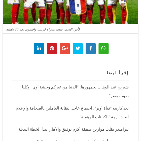
كأس العالم، نتيجة مباراة فرنسا والسويد بعد 20 دقيقة
إقرأ ايضا
شيرين عبد الوهاب لجمهورها: "الدنيا من غيركم وحشة أوي.. وكلنا صوت
مصر"
بعد كارنيه "فتاة أوبر"، اجتماع عاجل لنقابة العاملين بالصحافة والإعلام
لبحث أزمة "الكيانات الوهمية"
بيراميدز يقلب موازين صفقة أكرم توفيق والأهلي يبدأ الخطة البديلة