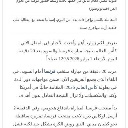
صوت مصر، أنغام تتألق في حفلها بجدة وسط حضور كوكبة من نجوم الفن
(فيديو وصور)
المعاملة بالمثل وإجراءات بدءا من اليوم، إسبانيا تصعد مع إيطاليا على
خلفية أزمة مهاجري سبتة
نعرض لكم زوارنا أهم وأحدث الأخبار فى المقال الاتي:
كأس العالم، نتيجة مباراة فرنسا والسويد بعد 20 دقيقة, اليوم
الأربعاء 1 يوليو 2026 12:35 صباحاً
مرت 20 دقيقة من مباراة منتخب
فرنسا
أمام السويد، في
اللقاء الذي يجمع الفريقين الآن، ضمن مواجهات دور الـ32 في
بطولة
كأس العالم 2026
، المقامة حاليًّا في أمريكا وكندا
والمكسيك.. ولا تزال النتيجة التعادل بدون أهداف.
بدأ منتخب فرنسا المباراة باندفاع هجومي، وفي الدقيقة 2
أرسل لوكاس دين، لاعب منتخب فرنسا، تمريرة ساقطة نحو
كيليان مبابي، الذي روض الكرة بشكل جيد لكنه فشل في