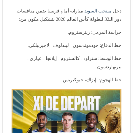
دخل
منتخب السويد
مباراته أمام فرنسا ضمن منافسات دور
الـ32 لبطولة كأس العالم 2026 بتشكيل مكون من:
حراسة المرمى: زيترستروم.
خط الدفاع: جودموندسون - ليندلوف - لاجيربيلكي.
خط الوسط: ستراود - كالستروم - إيلانجا - عياري -
بيرنهاردسون.
خط الهجوم: إيزاك، جيوكيريس.