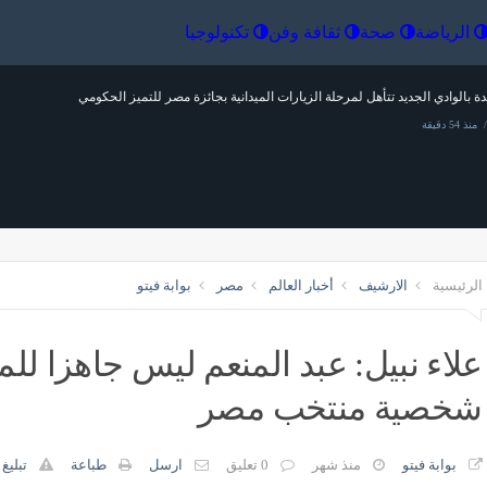
إقتصاد
الرياضة
صحة
ثقافة وفن
تكنولو
ة بالوادي الجديد تتأهل لمرحلة الزيارات الميدانية بجائزة مصر للتميز الحكومي
منذ 54 دقيقة
الرئيسية
الارشيف
أخبار العالم
مصر
بوابة فيتو
صحة النواب يعلق على تنسيق كليات الطب الخاصة وتدريب الأطباء
قرع
منذ 54 دقيقة
مص
علاء نبيل: عبد المنعم ليس جاهزا ل
شخصية منتخب مصر
للركب، مياه الصرف الصحي تفرض حظر تجوال على سكان مساكن عين شمس والأهالي: ما ح
منذ 55 دقيقة
بوابة فيتو
منذ شهر
0 تعليق
ارسل
طباعة
تبليغ