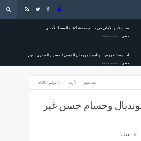
جيا
سبب تأخر الأهلي في حسم صفقة لاعب الوسط الأجنبي
مصر
منذ 54 دقيقة
آخر يوم للعروض، برنامج المهرجان القومي للمسرح المصري اليوم
مصر
منذ 54 دقيقة
منذ شهر — الأربعاء — 1 / يوليو / 2026
ة علنية لتخصيص شقق تعاونيات الإسكان بأكتوبر
ر
منذ 55 دقيقة
لمونديال وحسام حسن غير
دش سائل فينا (فيديو وصور)
حذف