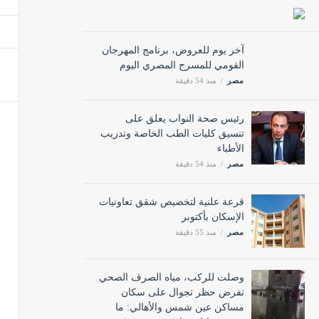
أسعار ا
مصر
آخر يوم للعروض، برنامج المهرجان
القومي للمسرح المصري اليوم
مصر
منذ 54 دقيقة
في عدة
مصر
رئيس صحة النواب يعلق على
تنسيق كليات الطب الخاصة وتدريب
الأطباء
بعد 5 أشهر عجاف، بوادر اتفاق "وشيك" لفتح مضيق هرمز ورفع الحصار عن إيران
مصر
منذ 54 دقيقة
مصر
قرعة علنية لتخصيص شقق تعاونيات
الإسكان بأكتوبر
مصر
منذ 55 دقيقة
وصلت للركب، مياه الصرف الصحي
تفرض حظر تجوال على سكان
مساكن عين شمس والأهالي: ما