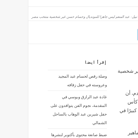
 نبيل: عبد المنعم ليس جاهزا للمونديال وحسام حسن غير شخصية منتخب مصر
إقرأ ايضا
مواجهات ضرب نار، مواعيد مباريات اليوم السبت 8 أغسطس 2026
غير شخصية
مصر
منذ 55 دقيقة
وصلة رقص لحسام عبد المجيد
وعروسته في حفل زفافه
دم، أن
غادة عبد الرازق وبوسي في
 كأس
المقدمة، نجوم الفن يتوافدون على
كبيرًا في
حفل شيرين عبد الوهاب بالساحل
الشمالي
وحات الجماهير
ضبط صانعة محتوى بأكتوبر لنشرها