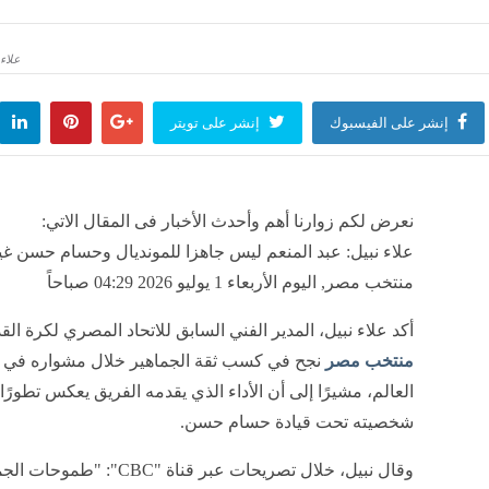
لفاكهة اليوم، التفاح البلدي ينافس المستورد وارتفاع الرمان 10 جنيهات
منذ 55 دقيقة
علاء
إنشر على الفيسبوك
إنشر على تويتر
 محاور، القوات اليمنية تنفذ عمليات عسكرية موسعة على مواقع الحوثيين (فيديو)
منذ 55 دقيقة
نعرض لكم زوارنا أهم وأحدث الأخبار فى المقال الاتي:
علاء نبيل: عبد المنعم ليس جاهزا للمونديال وحسام حسن 
منذ 55 دقيقة
منتخب مصر, اليوم الأربعاء 1 يوليو 2026 04:29 صباحاً
أكد علاء نبيل، المدير الفني السابق للاتحاد المصري لكرة الق
منتخب مصر
نجح في كسب ثقة الجماهير خلال مشواره في
العالم، مشيرًا إلى أن الأداء الذي يقدمه الفريق يعكس تطورًا 
شخصيته تحت قيادة حسام حسن.
وقال نبيل، خلال تصريحات عبر قناة "CBC": "طم