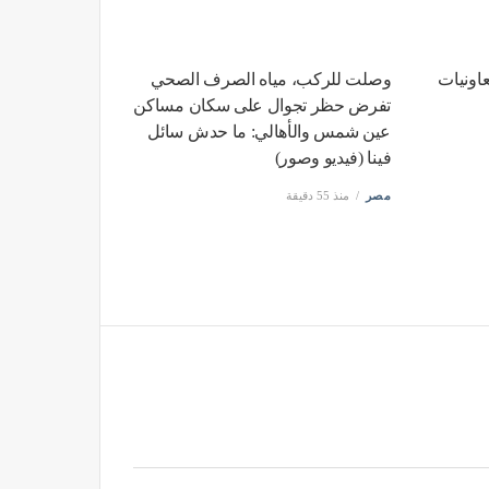
اونيات
وصلت للركب، مياه الصرف الصحي
تفرض حظر تجوال على سكان مساكن
عين شمس والأهالي: ما حدش سائل
فينا (فيديو وصور)
مصر
منذ 55 دقيقة