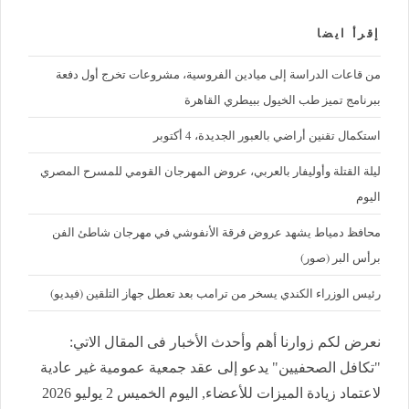
إقرأ ايضا
من قاعات الدراسة إلى ميادين الفروسية، مشروعات تخرج أول دفعة
ببرنامج تميز طب الخيول ببيطري القاهرة
استكمال تقنين أراضي بالعبور الجديدة، 4 أكتوبر
ليلة القتلة وأوليفار بالعربي، عروض المهرجان القومي للمسرح المصري
اليوم
محافظ دمياط يشهد عروض فرقة الأنفوشي في مهرجان شاطئ الفن
برأس البر (صور)
رئيس الوزراء الكندي يسخر من ترامب بعد تعطل جهاز التلقين (فيديو)
نعرض لكم زوارنا أهم وأحدث الأخبار فى المقال الاتي:
"تكافل الصحفيين" يدعو إلى عقد جمعية عمومية غير عادية
لاعتماد زيادة الميزات للأعضاء, اليوم الخميس 2 يوليو 2026