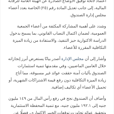
اعتماد لائحة توفيق الأوضاع الصادرة عن الهيئة العامة للرقابة
المالية، إلى جانب تعديل المادة رقم (٢٥) الخاصة بعدد أعضاء
مجلس إدارة الصندوق.
وشدد على أهمية المشاركة المكثفة من أعضاء الجمعية
العمومية، لضمان اكتمال النصاب القانوني، بما يسمح بدخول
الدراسة الاكتوارية حيز التنفيذ، والاستفادة من زيادة الميزة
التكافلية المقررة للأعضاء.
وأشار إلى أن
مجلس الإدارة
أصدر بيانًا يستعرض أبرز إنجازاته
خلال العامين الماضيين، وفي مقدمتها تنمية استثمارات
الصندوق بآليات آمنة حققت عوائد غير مسبوقة، مما أتاح
زيادة الميزة التكافلية دون رفع قيمة الاشتراكات الشهرية، أو
تحميل الأعضاء أي تكاليف إضافية.
وأضاف أن الصندوق نجح في رفع رأس المال من ١٤٩ مليون
جنيه إلى ١٩٢.١ مليون جنيه، مع تنمية المحفظة الاستثمارية
وتحقيق عوائد تجاوزت توقعات الخبير الاكتواري، فضلًا عن