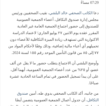
07:29 مساءً
دعا
الكاتب الصحفي خالد البلشي
، نقيب الصحفيين ورئيس
مجلس إدارة صندوق التكافل، أعضاء الجمعية العمومية
للصندوق إلى حضور اجتماع الجمعية العامة غير العادية
المقرر عقده يوم الاثنين ٢٧ يوليو الجاري؛ لاعتماد الدراسة
الاكتوارية التي تستهدف زيادة الميزة التكافلية للأعضاء دون
تحميلهم أي أعباء مالية إضافية، وذلك وفقًا لأحكام المواد من
٧٧ إلى ٨٥ من قانون التأمين الموحد رقم ١٥٥ لسنة 2024.
وأوضح البلشي أن الاجتماع يتطلب حضور ما لا يقل عن ألف
عضو، أو ٢٥% من عدد أعضاء الجمعية العمومية، أيهما أقل،
على أن يبدأ تسجيل الحضور في تمام الساعة الحادية عشرة
صباحًا.
من جانبه، أكد الكاتب الصحفي بدوي طه، أمين
صندوق
التكافل،
أن جدول أعمال الجمعية العمومية يتضمن أيضًا