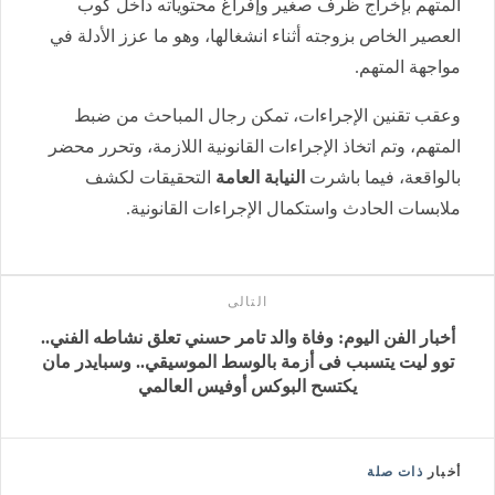
المتهم بإخراج ظرف صغير وإفراغ محتوياته داخل كوب
العصير الخاص بزوجته أثناء انشغالها، وهو ما عزز الأدلة في
مواجهة المتهم.
وعقب تقنين الإجراءات، تمكن رجال المباحث من ضبط
المتهم، وتم اتخاذ الإجراءات القانونية اللازمة، وتحرر محضر
بالواقعة، فيما باشرت
النيابة العامة
التحقيقات لكشف
ملابسات الحادث واستكمال الإجراءات القانونية.
التالى
أخبار الفن اليوم: وفاة والد تامر حسني تعلق نشاطه الفني..
توو ليت يتسبب فى أزمة بالوسط الموسيقي.. وسبايدر مان
يكتسح البوكس أوفيس العالمي
أخبار
ذات صلة