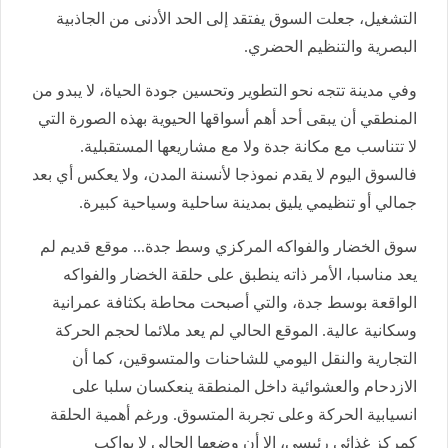
التشغيل، جعلت السوق يفتقد إلى الحد الأدنى من الجاذبية
البصرية والتنظيم الحضري.
وفي مدينة تتجه نحو التطوير وتحسين جودة الحياة، لا يبدو من
المنطقي أن يبقى أحد أهم أسواقها الحيوية بهذه الصورة التي
لا تتناسب مع مكانة جدة ولا مع مشاريعها المستقبلية.
فالسوق اليوم لا يقدم نموذجا لأنسنة المدن، ولا يعكس أي بعد
جمالي أو تنظيمي يليق بمدينة ساحلية وسياحية كبيرة.
سوق الخضار والفواكه المركزي وسط جدة... موقع قديم لم
يعد مناسبا، الأمر ذاته ينطبق على حلقة الخضار والفواكه
الواقعة بوسط جدة، والتي أصبحت محاطة بكثافة عمرانية
وسكانية عالية. الموقع الحالي لم يعد ملائما لحجم الحركة
التجارية والنقل اليومي للشاحنات والمتسوقين، كما أن
الازدحام والعشوائية داخل المنطقة ينعكسان سلبا على
انسيابية الحركة وعلى تجربة المتسوق. ورغم أهمية الحلقة
كمركز غذائي رئيسي، إلا أن وضعها الحالي لا يواكب