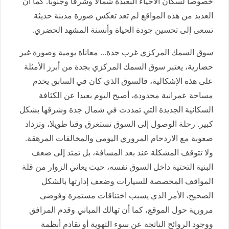
خصوصا لسكان الأحياء البعيدة شمالا وشرقا وجنوبا. كما أن
العديد من هذه المواقع لم تعد تعكس صورة مدينة حديثة
تسعى إلى تحسين جودة الحياة وأنسنة المشهد الحضري.
سوق السمك المركزي غرب جدة... معاناة يومية وصورة غير
حضارية، يعتبر سوق السمك المركزي بجدة من أبرز الأمثلة
على هذه الإشكالية، فالسوق الذي كان في السابق يخدم
مساحة عمرانية محدودة، أصبح اليوم بعيدا عن الكثافة
السكانية الجديدة التي تمددت في شمال جدة وشرقها بشكل
كبير. رحلة الوصول إلى السوق تستغرق وقتا طويلا، وتزداد
صعوبة مع الازدحام المروري اليومي والمخالفات المرهقة.
ولا تتوقف المشكلة عند بعد المسافة، بل تمتد إلى ضعف
البنية التحتية داخل السوق نفسه، حيث يعاني الزوار من قلة
المواقف المخصصة للسيارات وضعف إدارتها بالشكل
الصحيح، الأمر الذي يسبب اختناقات مستمرة وفوضى
مرورية حول الموقع، كما أن تهالك المباني وقدم المرافق
ووجود الروائح الناتجة عن سوء التهوية أو تقادم أنظمة