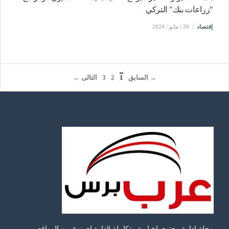
"زراعات بنك" التركي
إقتصاد
26 / مايو / 2024
→ السابق
1
2
3
التالى ←
مجلة ادارة محتوى اخبارية متكاملة لادارة اى نوع من المواقع