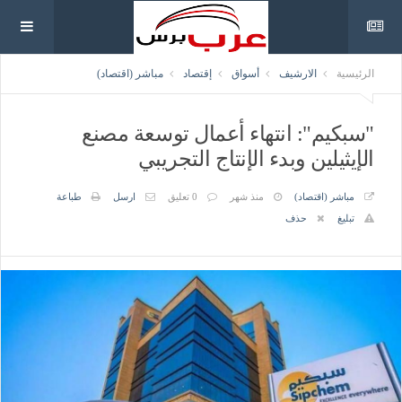
الرئيسية
الارشيف
أسواق
إقتصاد
مباشر (اقتصاد)
"سبكيم": انتهاء أعمال توسعة مصنع
الإيثيلين وبدء الإنتاج التجريبي
مباشر (اقتصاد)
منذ شهر
0 تعليق
ارسل
طباعة
تبليغ
حذف