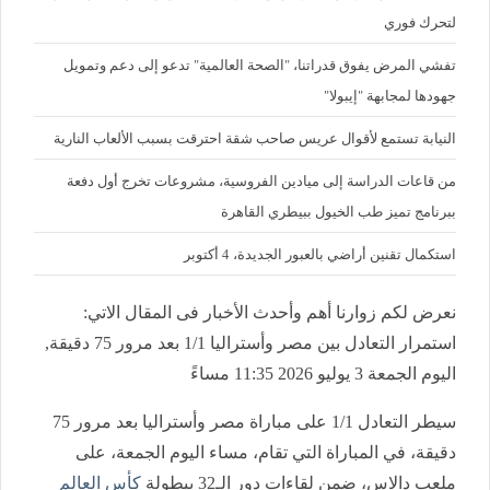
لتحرك فوري
تفشي المرض يفوق قدراتنا، "الصحة العالمية" تدعو إلى دعم وتمويل
جهودها لمجابهة "إيبولا"
النيابة تستمع لأقوال عريس صاحب شقة احترقت بسبب الألعاب النارية
من قاعات الدراسة إلى ميادين الفروسية، مشروعات تخرج أول دفعة
ببرنامج تميز طب الخيول ببيطري القاهرة
استكمال تقنين أراضي بالعبور الجديدة، 4 أكتوبر
نعرض لكم زوارنا أهم وأحدث الأخبار فى المقال الاتي:
استمرار التعادل بين مصر وأستراليا 1/1 بعد مرور 75 دقيقة,
اليوم الجمعة 3 يوليو 2026 11:35 مساءً
سيطر التعادل 1/1 على مباراة مصر وأستراليا بعد مرور 75
دقيقة، في المباراة التي تقام، مساء اليوم الجمعة، على
ملعب دالاس، ضمن لقاءات دور الـ32 ببطولة
كأس العالم