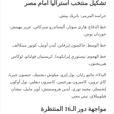
تشكيل منتخب أستراليا أمام مصر
حراسة المرمى: باتريك بيتش.
خط الدفاع: هاري سوتار، أليساندرو سيركاتي، عزيز بيهيتش،
جوردان بوس.
خط الوسط: جاكسون إيرفاين، أيدن أونيل، كونور ميتكالف.
خط الهجوم: نيستوري إيرانكوندا، كريستيان فولباتو، لوكاس
هيرينجتون.
البدلاء: ماثيو رايان، بول إيزو، ميلوش ديجينيك، جيسون جيريا،
كاي تروين، كاميرون بورجيس، كاميرون ديفلين، بول أوكون
إنجستلر، محمد توري، أيدين هروستيتش، أوير مابيل، نيشان
فيلوبيللاي، تيتي ينجي.
مواجهة دور الـ16 المنتظرة