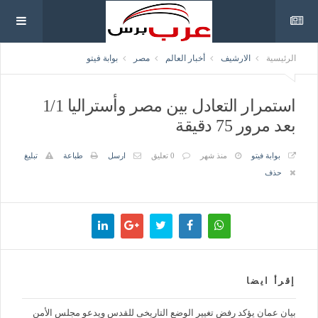
الرئيسية
الارشيف
أخبار العالم
مصر
بوابة فيتو
استمرار التعادل بين مصر وأستراليا 1/1
بعد مرور 75 دقيقة
بوابة فيتو
منذ شهر
0 تعليق
ارسل
طباعة
تبليغ
حذف
إقرأ ايضا
بيان عمان يؤكد رفض تغيير الوضع التاريخى للقدس ويدعو مجلس الأمن