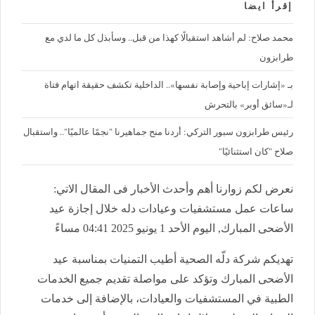
إقرأ ايضا
محمد صلاح: لم أشاهد استقبالًا كهذا من قبل.. وسأبذل كل ما لدي مع
طرابزون
بـ «إشارات إباحية وإصابة نفسها».. الداخلية تكشف حقيقة اتهام فتاة
لـ«سائق أوبر» بالتحرش
رئيس طرابزون سبور التركي: أردنا منح جماهيرنا "نجمًا عالميًا".. واستقبال
صلاح "كان استثنائيًا"
نعرض لكم زوارنا أهم وأحدث الأخبار فى المقال الاتي:
ساعات عمل مستشفيات وعيادات دله خلال إجازة عيد
الأضحى المبارك, اليوم الأحد 1 يونيو 2025 04:41 مساءً
تهديكم شركة دلّه الصحية أطيب التمنيات بمناسبة عيد
الأضحى المبارك وتؤكد على مواصلة تقديم جميع الخدمات
الطبية في المستشفيات والعيادات، بالإضافة إلى خدمات