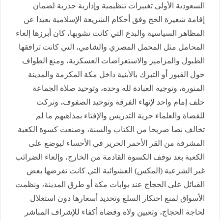
السعودية الأولى تغييرات تنظيمية وإدارية جذرية لضمان
إقامة شعيرة الحج وفق أحكام الشريعة الإسلامية بعيدا عن
المظاهر السياسية والبدع التي كانت تشوبها، كان أبرزها إلغاء
المحامل مثل المحمل المصري والشامي، التي كانت ترافقها
الطبول والمزامير والاستعراضات العسكرية، ومنع الطواف
حول القبور أو التبرك بالأبنية داخل مكة المكرمة والمدينة
المنورة، وتوجيه العبادة لله وحده، وتوحيد صلاة الجماعة
خلف إمام واحد لإنهاء الفرقة وتوحيد الصفوف، وتركت
للقضاة والعلماء حرية التدريس والإفتاء بمذاهبهم ما لم
تخالف نصا صريحا من الكتاب والسنة، وصنعت كسوة الكعبة
المشرفة من القز الأحمر الحرير في الأحساء ليوضع على
الكعبة بعد توقف الكسوة القادمة من الخارج، وإلغاء الضرائب
غير الشرعية (المكس) العشوائية التي كانت تفرضها بعض
القبائل على الحجاج عند بوابات مكة أو طرق المدينة، ونظمت
الأسواق لمنع احتكار السلع وتحديد أسعارها دون استغلال
لحاجة الحجاج، وتعيين ولاة وقضاة أكفاء للإشراف المباشر