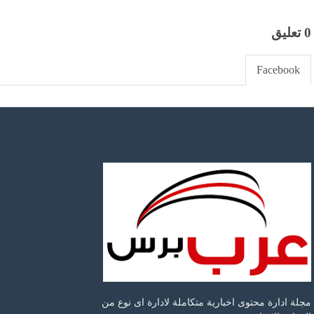
دراسة هتغير مفاهيمك، علاقة شرب
تنسيق الجامعات 6
الماء أثناء الوجبات بالشعور بالشبع
مصير الطلاب الذين لم يسجلوا
خلال المرحلة الأولى
مصر
منذ 56 دقيقة
مصر
منذ 56 دقيقة
للفخامة عنوان، شاهد مقر حفل زفاف
كريستيانو رونالدو وجورجينا رودريجيز
الانخفاض والبوري والماكريل ي
(صور)
150جنيها
مصر
منذ 56 دقيقة
مصر
منذ 56 دقيقة