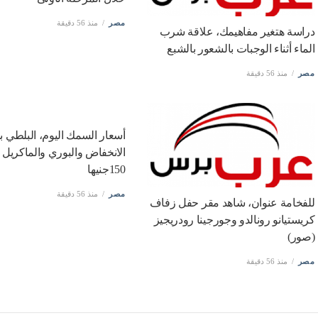
السابق
أسعار الفاكهة اليوم، ارتفاع البلح البارحي 50 جنيها وانخفاض العنب والكمثرى الخشابي
التالى
‏المقاولون 2011 يختتم معسكر الإسماعيلية بالودية الثانية أمام الإسماعيلي
أخبار
ذات صلة