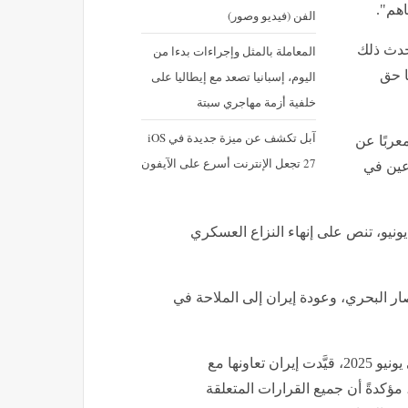
ي الوكالة العاجل إلى المواقع الإيرانية مرهون بمفاوضات واشنطن وطهران
إقرأ ايضا
ة مرهون
بعد كارنيه "فتاة أوبر"، اجتماع عاجل
لنقابة العاملين بالصحافة والإعلام
لبحث أزمة "الكيانات الوهمية"
روسي أن
 بسير
بيراميدز يقلب موازين صفقة أكرم
توفيق والأهلي يبدأ الخطة البديلة
اجة إلى
صوت مصر، أنغام تتألق في حفلها
ى
بجدة وسط حضور كوكبة من نجوم
اهم".
الفن (فيديو وصور)