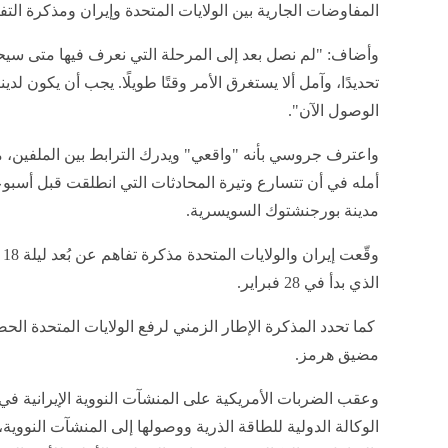
جروسي: وصول مفتش
إنشر على الفيسبوك
إنشر على تويتر
نعرض لكم زوارنا أهم وأحدث الأخبار فى المقال الاتي:
جروسي: وصول مفتشي الوكالة العاجل إلى المواقع الإيراني
بمفاوضات واشنطن وطهران, اليوم السبت 4 يوليو 2026 07:32 صباحاً
أعلن المدير العام للوكالة الدولية للطاقة الذرية رافائيل ج
وصول مفتشي الوكالة إلى المنشآت النووية الإيرانية مرهون
المفاوضات بين واشنطن وطهران.
وأضاف: "حتى الآن، لم يتسنَّ لنا الوصول ولكن أعتقد أننا بح
إدراك أن هذه المسألة باتت، إلى حدٍّ ما، مرتبطة بل تعتمد عل
المفاوضات الجارية بين الولايات المتحدة وإيران ومذكرة التف