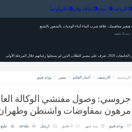
إقتصاد
الرياضة
صحة
ثقافة وفن
تكنولو
هتغير مفاهيمك، علاقة شرب الماء أثناء الوجبات بالشعور بالشبع
منذ 56 دقيقة
ى مصير الطلاب الذين لم يسجلوا رغباتهم خلال المرحلة الأولى
منذ 56 دقيقة
الرئيسية
الارشيف
أخبار العالم
مصر
بوابة فيتو
ة عنوان، شاهد مقر حفل زفاف كريستيانو رونالدو وجورجينا رودريجيز (صور)
منذ 56 دقيقة
جروسي: وصول مفتشي الوكالة العاجل 
مرهون بمفاوضات واشنطن وطهران
وم، البلطي بـ 68 بعد الانخفاض والبوري والماكريل يبدآن بـ 150جنيها
منذ 56 دقيقة
بوابة فيتو
منذ شهر
0 تعليق
ارسل
طباعة
تبليغ