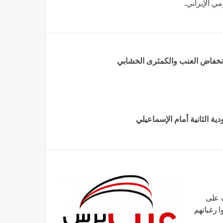
حدث ذلك
المعاملة بالمثل وإجراءات بدءا من
ا حق
اليوم، إسبانيا تصعد مع إيطاليا على
خلفية أزمة مهاجري سبتة
آبل تكشف عن ميزة جديدة في iOS
عربًا عن
27 تجعل الإنترنت أسرع على الآيفون
عين في
قّعت إيران والولايات المتحدة مذكرة تفاهم عن بُعد ليلة 18 يونيو، تنص على إنهاء النزاع العسكري
صار البحري، وعودة إيران إلى الملاحة في
وعقب الضربات الأمريكية على المنشآت النووية الإيرانية في يونيو 2025، قيَّدت إيران تعاونها مع
 مؤكدةً أن جميع القرارات المتعلقة
ي الإيراني.