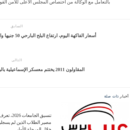
وأضاف: "لم نصل بعد إلى المرحلة التي نعرف فيها متى سي
تحديدًا، وآمل ألا يستغرق الأمر وقتًا طويلًا. يجب أن يكون لدين
الوصول الآن".
واعترف جروسي بأنه "واقعي" ويدرك الترابط بين الملفين، م
أمله في أن تتسارع وتيرة المحادثات التي انطلقت قبل أسبو
مدينة بورجنشتوك السويسرية.
و
الذي بدأ في 28 فبراير.
كما تحدد المذكرة الإطار الزمني لرفع الولايات المتحدة الح
مضيق هرمز.
الوكالة الدولية للطاقة الذرية ووصولها إلى المنشآت النووية،
بالتعامل مع الوكالة من اختصاص المجلس الأعلى للأمن القوم