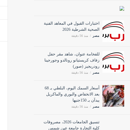
تنسيق الجامعات 2026، مص
مصر
اختبارات القبول في المعاهد الفنية
الصحية الشرطية 2026
مصر
منذ 56 دقيقة
من يحا
مصر
للفخامة عنوان، شاهد مقر حفل
زفاف كريستيانو رونالدو وجورجينا
رودريجيز (صور)
مصر
منذ 56 دقيقة
الراشد
مصر
أسعار السمك اليوم، البلطي بـ 68
بعد الانخفاض والبوري والماكريل
يبدآن بـ 150جنيها
آخر ي
مصر
منذ 56 دقيقة
مصر
تنسيق الجامعات 2026، مصروفات
كلية التجارة جامعة عين شمس