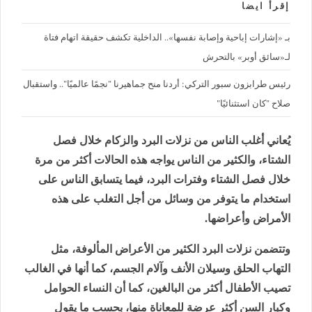
إقرأ ايضا
بـ «إشارات إباحية وإصابة نفسها».. الداخلية تكشف حقيقة اتهام فتاة
لـ«سائق أوبر» بالتحرش
رئيس طرابزون سبور التركي: أردنا منح جماهيرنا "نجمًا عالميًا".. واستقبال
صلاح "كان استثنائيًا"
يُعاني أغلب الناس من نزلات البرد والزكام خلال فصل
الشتاء، والكثير من الناس يواجه هذه الحالات أكثر من مرة
خلال فصل الشتاء وفترات البرد، فيما يتسابق الناس على
استخدام ما يتوفر من وسائل من أجل التغلب على هذه
الأمراض وأعراضها.
وتتضمن نزلات البرد الكثير من الأعراض المألوفة، مثل
التهاب الحلق وسيلان الأنف وآلام الجسم، كما أنها في الغالب
تصيب الأطفال أكثر من البالغين، كما أن النساء الحوامل
وكبار السن أكثر عرضة للمعاناة منها، بحسب ما يقول