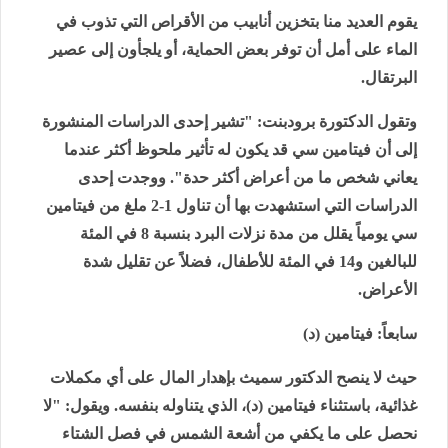
يقوم العديد منا بتخزين أنابيب من الأقراص التي تذوب في
الماء على أمل أن توفر بعض الحماية، أو يلجأون إلى عصير
البرتقال.
وتقول الدكتورة برودبنت: "تشير إحدى الدراسات المنشورة
إلى أن فيتامين سي قد يكون له تأثير ملحوظ أكثر عندما
يعاني شخص ما من أعراض أكثر حدة". ووجدت إحدى
الدراسات التي استشهدت بها أن تناول 1-2 ملغ من فيتامين
سي يومياً يقلل من مدة نزلات البرد بنسبة 8 في المئة
للبالغين و14 في المئة للأطفال، فضلاً عن تقليل شدة
الأعراض.
سابعاً: فيتامين (د)
حيث لا ينصح الدكتور سميث بإهدار المال على أي مكملات
غذائية، باستثناء فيتامين (د)، الذي يتناوله بنفسه. ويقول: "لا
نحصل على ما يكفي من أشعة الشمس في فصل الشتاء