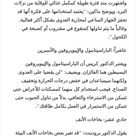
واشتهرت منذ فترة طويلة كمكمل غذائي للوقاية من نزلات
البرد. ويوضح ماكين: "يعتمد استخدامها على فكرة أنها قد
تحفز الجهاز المناعي لمحاربة العدوى بشكل أكثر فعالية.
وغالباً ما يتم تناولها كمنقوع في مشروب أو كصبغة في
الكحول".
عاشراً: الباراسيتامول والإيبوبروفين والأسبرين
ويعتبر الدكتور كريس أن الباراسيتامول والإيبوبروفين
البسيطين هما الفائزان. ويضيف: "لن يقضيا على العدوى
ولكنهما سيساعدان في خفض درجات الحرارة وتخفيف
الصداع. فيجب استخدام كل منهما كمسكنات للأعراض حتى
تتمكن من الاسترخاء والتعافي، بدلاً من تناول الحبوب حتى
تتمكن من الاستمرار في العمل بكامل طاقتك".
حادي عشر: بخاخات الأنف
يقول الدكتور برودبنت: "قد تغير بعض بخاخات الأنف البيئة