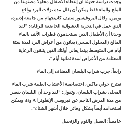
وجدت دراسة حديثة أن إعطاء الأطفال محلولاً مصنوعاً من
الملح والماء فقط يمكن أن يقلل مدة نزلات البرد بواقع
يومين. وقال البروفيسور ستيف كانينجهام من جامعة إدنبرة،
الذي عمل في التجربة العشوائية الخاضعة للرقابة: "لقد
وجدنا أن الأطفال الذين يستخدمون قطرات الأنف بالماء
المالح (المحلول الملحي) يعانون من أعراض البرد لمدة ستة
أيام في المتوسط بينما يعاني أولئك الذين يتلقون الرعاية
المعتادة من الأعراض لمدة ثمانية أيام".
رابعاً: جرب شراب البلسان المضاف إلى الماء
تقترح جولي ماكين، اختصاصية الأعشاب الطبية شرب الماء
المحلى بشراب البلسان، وتقول: "لقد وجد أن البلسان يقصر
من مدة المرض الناجم عن فيروسي الإنفلونزا
A
و
B
، ويمكن
استخدامه أيضاً بشكل وقائي خلال أشهر الشتاء".
خامساً: العسل والثوم والزنجبيل