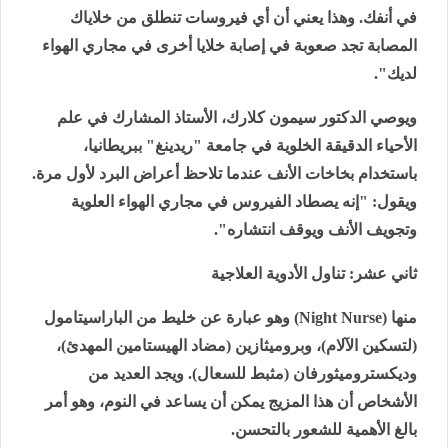
في أنفك. وهذا يعني أن أي فيروسات تنطلق من خلاياك
المصابة تجد صعوبة في إصابة خلايا أخرى في مجاري الهواء
لديك".
ويوصي الدكتور سيمون كلارك، الأستاذ المشارك في علم
الأحياء الدقيقة الخلوية في جامعة "ريدينغ" ببريطانيا،
باستخدام بخاخات الأنف عندما تلاحظ أعراض البرد لأول مرة.
ويقول: "إنه يصطاد الفيروس في مجاري الهواء العلوية
وتجويف الأنف ويوقف انتشاره".
ثاني عشر: تناول الأدوية العلاجية
منها (
Night Nurse
) وهو عبارة عن خليط من الباراسيتامول
(لتسكين الآلام)، وبروميثازين (مضاد الهيستامين المهدئ)،
وديكستروميثورفان (مثبط للسعال). ويجد العديد من
الأشخاص أن هذا المزيج يمكن أن يساعد في النوم، وهو أمر
بالغ الأهمية للشعور بالتحسن.